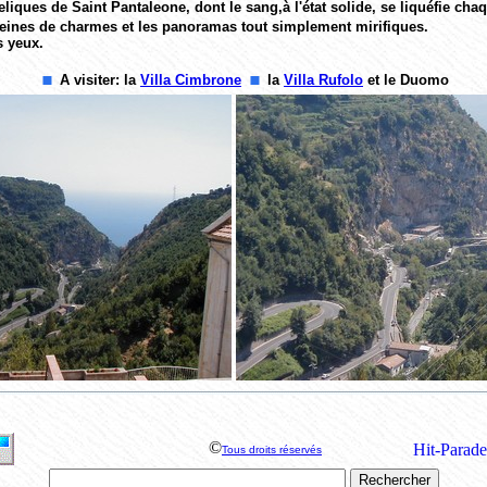
eliques de Saint Pantaleone, dont le sang,à l'état solide, se liquéfie chaqu
leines de charmes et les panoramas tout simplement mirifiques.
s yeux.
A visiter: la
Villa Cimbrone
la
Villa Rufolo
et le Duomo
©
Tous droits réservés