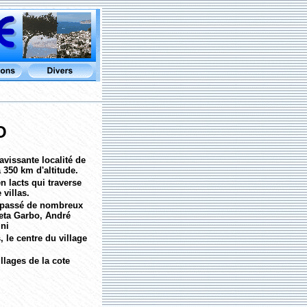
O
avissante localité de
 350 km d'altitude.
n lacts qui traverse
 villas.
le passé de nombreux
reta Garbo, André
ni
 le centre du village
llages de la cote