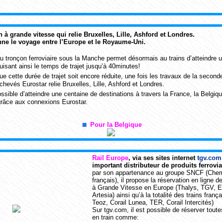
in à grande vitesse qui relie Bruxelles, Lille, Ashford et Londres.
nne le voyage entre l’Europe et le Royaume-Uni.
 tronçon ferroviaire sous la Manche permet désormais au trains d’atteindre 
isant ainsi le temps de trajet jusqu’à 40minutes!
que cette durée de trajet soit encore réduite, une fois les travaux de la secon
evés Eurostar relie Bruxelles, Lille, Ashford et Londres.
ossible d’atteindre une centaine de destinations à travers la France, la Belgiq
grâce aux connexions Eurostar.
Pour la Belgique
Rail Europe
, via ses sites internet
tgv.com
important distributeur de produits ferrov
par son appartenance au groupe SNCF (Chem
français), il propose la réservation en ligne d
à Grande Vitesse en Europe (Thalys, TGV, Eu
Artesia) ainsi qu’à la totalité des trains franç
Teoz, Corail Lunea, TER, Corail Intercités)
Sur tgv.com, il est possible de réserver tout
en train comme: