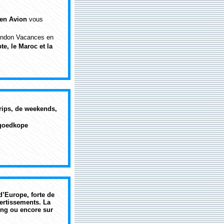
en Avion
vous
endon Vacances en
te, le Maroc et la
trips, de weekends,
 goedkope
d’Europe, forte de
vertissements. La
ping ou encore sur