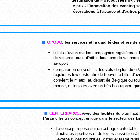
destination de Moscou, Helsinki, Te
le prix - l'innovation des evening sa
réservations à l'avance et d'autres
OPODO
: les services et la qualité des offres de
billets d'avion sur les compagnies régulières et 
de voitures, nuits d'hôtel, locations de vacances
aéroport
comparer en un seul clic les vols de plus de 6
régulières low costs afin de trouver le billet d'a
convient le mieux, au départ de Belgique ou tou
monde, et toujours avec un très bon rapport quali
CENTERPARCS:
Avec des facilités du plus haut
Parcs
offre un concept unique dans le secteur des loi
Le concept repose sur un cottage confortable,
d’activités sportives et de loisirs aussi bien à l
l’extérieur, des boutiques, cafés et restaurant