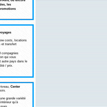
l-Aviv, ou encore
les, les
 promotions
 voyages
low costs, locations
 et transfert
00 compagnies
vion qui vous
t autre pays dans le
té / prix.
 niveau,
Center
sirs.
 une grande variété
’intérieur qu’à
s mais