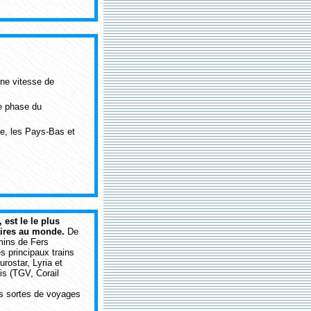
une vitesse de
de phase du
ue, les Pays-Bas et
, est le le plus
iaires au monde.
De
ins de Fers
es principaux trains
rostar, Lyria et
ais (TGV, Corail
es sortes de voyages