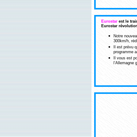
Eurostar
est le tra
Eurostar révolutio
Notre nouveau
300km/h, rédu
Il est prévu 
programme ach
Il vous est p
l’Allemagne 