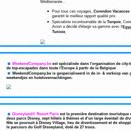
Méditerranée…
Pour tous ces voyages,
Corendon Vacances 
garantit le meilleur rapport qualité prix.
Spécialiste incontournable de la
Turquie
, Cor
Avion a décidé d'élargir sa gamme avec l
'Egyp
Tunisie
.
WeekendCompany.be
est spécialisée dans l'organisation de city-
de top-escapades dans toute l'Europe à partir de la Belgique
WeekendCompany.be is gespecialiseerd in de in- & verkoop van
weekendjes en hotelovernachtingen.
Disneyland® Resort Paris
est la première destination touristique 
deux parcs Disney, sept hôtels à thèmes et d’un large éventail de di
fête se poursuit à Disney Village, lieu de divertissement et de shop
le parcours du Golf Disneyland, doté de 27 trous.