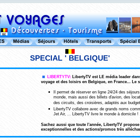
SPECIAL ' BELGIQUE'
LIBERTYTV:
LibertyTV est LE média leader dan
voyage et des loisirs en Belgique, en France... Le 
Il permet de réserver en ligne 24/24 des séjours
monde, mais aussi des billets d'avion, des locat
des circuits, des croisières, adaptés aux budge
LibertyTV collabore avec de grands noms co
Jet Air, ... LibertyTV livre le monde à domicile !
Sachez aussi que toute l'année, LibertyTV propose 
exceptionnelles et des actions/promos très allécha