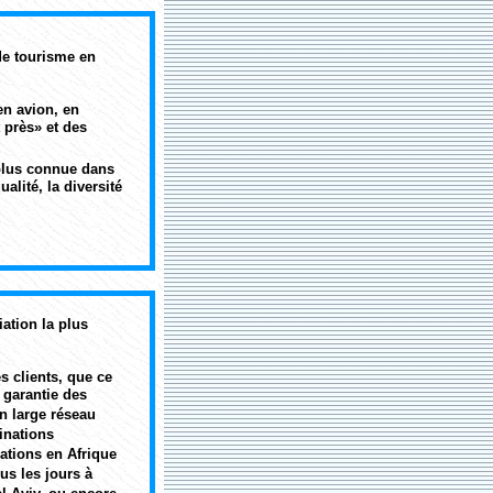
de tourisme en
 en avion, en
t près» et des
 plus connue dans
alité, la diversité
ation la plus
es clients, que ce
a garantie des
un large réseau
inations
ations en Afrique
us les jours à