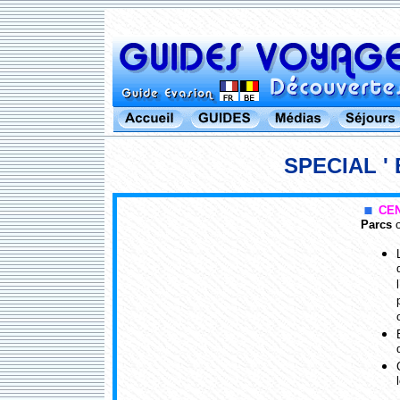
SPECIAL '
CE
Parcs
o