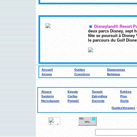
Disneyland® Resort Pa
deux parcs Disney, sept h
fête se poursuit à Disney
le parcours du Golf Disne
Accueil
Guides
Diaporamas
Avions
Croisières
Belgique
Alsace
Egypte
Turquie
Ephèse
Santorin
Corfou
Zakynthos
Pise
Herculanum
Pompéi
Sorrente
Sicile
GuidesVoyages