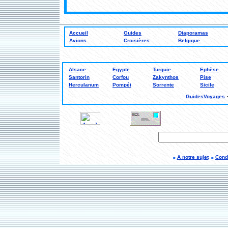
Accueil
Guides
Diaporamas
Avions
Croisières
Belgique
Alsace
Egypte
Turquie
Ephèse
Santorin
Corfou
Zakynthos
Pise
Herculanum
Pompéi
Sorrente
Sicile
GuidesVoyages
A notre sujet
Condi