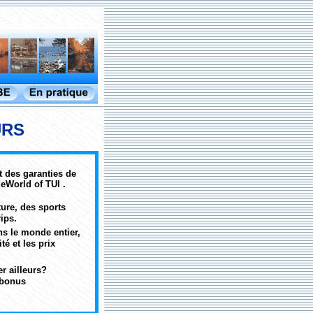
URS
t des garanties de
eWorld of TUI .
ture, des sports
rips.
ns le monde entier,
té et les prix
r ailleurs?
 bonus