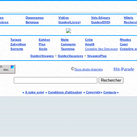
des
Diaporamas
Vidéos
Vols-Séjours
Hôtels
sières
Belgique
Guides(Livres)
Guides(DVD)
Recherc
Turquie
Ephèse
Malte
Crète
Rhodes
Zakynthos
Pise
Campanie
Amalfi
Capri
Sorrente
Sicile
Taormina
Croisière Iles Grecques
Croisière su
-
-
GuidesVoyages
GuidesVacances
VoyagesPlus
©
Tous droits réservés
A notre sujet
Conditions d'utilisation
Copyright
Contacts