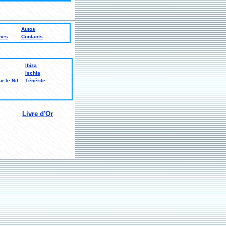
Autos
hes
Contacts
Ibiza
Ischia
r le Nil
Ténérife
Livre d'Or