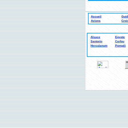
Accueil
Gui
Avions
Croi
Alsace
Egypte
Santorin
Corfou
Herculanum
Pompéi