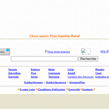
Choix parmi: Plan-Satellite-Relief
©
Tous droits réservés
Turquie
Ephèse
Malte
Crète
Rhodes
Zakynthos
Pise
Campanie
Amalfi
Capri
Sorrente
Sicile
Taormina
Croisière Iles Grecques
Croisière su
-
-
GuidesVoyages
GuidesVacances
VoyagesPlus
A notre sujet
Conditions d'utilisation
Copyright
Contacts