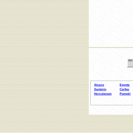
Alsace
Egypte
Santorin
Corfou
Herculanum
Pompéi