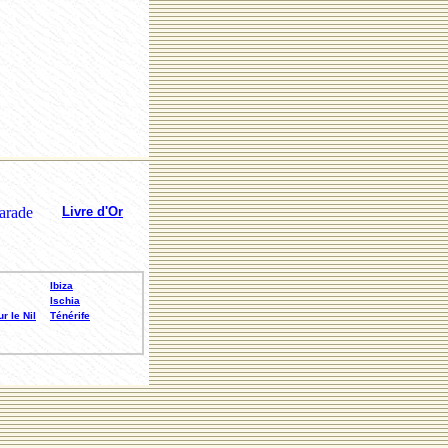
Livre d'Or
Ibiza
Ischia
r le Nil
Ténérife