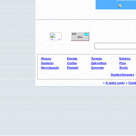
Alsace
Egypte
Turquie
Ephèse
Santorin
Corfou
Zakynthos
Pise
Herculanum
Pompéi
Sorrente
Sicile
GuidesVoyages
A notre sujet
Condi