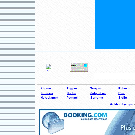
Alsace
Egypte
Turquie
Ephèse
Santorin
Corfou
Zakynthos
Pise
Herculanum
Pompéi
Sorrente
Sicile
GuidesVoyages