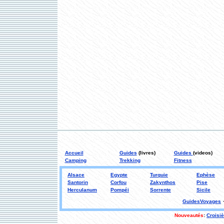
Accueil
Guides
(livres)
Guides
(videos)
Camping
Trekking
Fitness
Alsace
Egypte
Turquie
Ephèse
Santorin
Corfou
Zakynthos
Pise
Herculanum
Pompéi
Sorrente
Sicile
GuidesVoyages
Nouveautés
:
Croisi