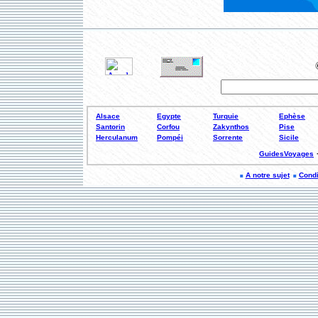
Alsace
Egypte
Turquie
Ephèse
Santorin
Corfou
Zakynthos
Pise
Herculanum
Pompéi
Sorrente
Sicile
GuidesVoyages
A notre sujet
Condi