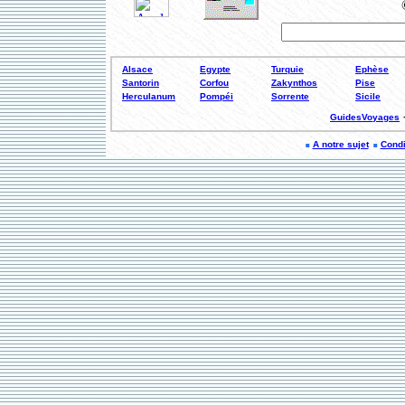
Alsace
Egypte
Turquie
Ephèse
Santorin
Corfou
Zakynthos
Pise
Herculanum
Pompéi
Sorrente
Sicile
GuidesVoyages
A notre sujet
Condi