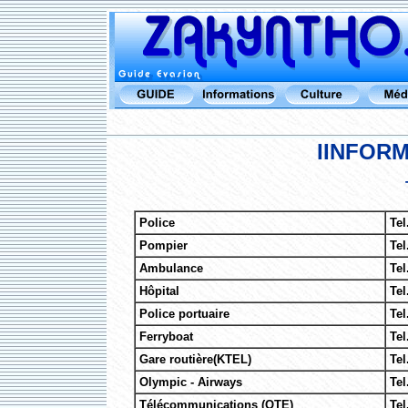
IINFORM
Police
Tel
Pompier
Tel
Ambulance
Tel
Hôpital
Tel
Police portuaire
Tel
Ferryboat
Tel
Gare routière(KTEL)
Tel
Olympic - Airways
Tel
Télécommunications (OTE)
Tel