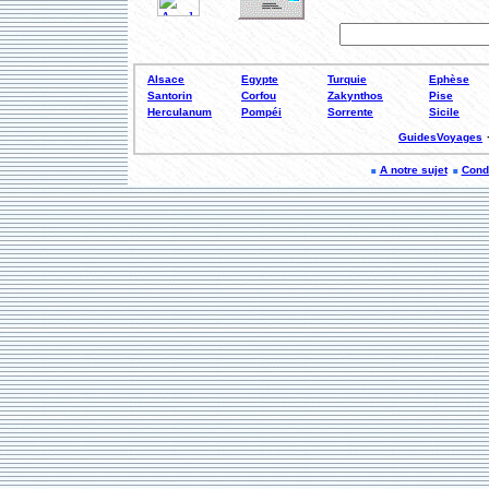
Alsace
Egypte
Turquie
Ephèse
Santorin
Corfou
Zakynthos
Pise
Herculanum
Pompéi
Sorrente
Sicile
GuidesVoyages
A notre sujet
Condi