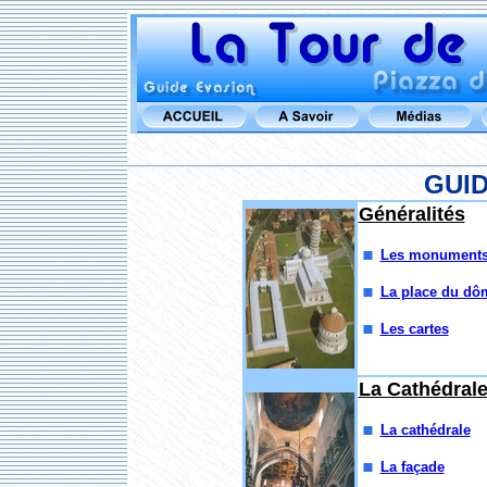
GUID
Généralités
Les monument
La place du dô
Les cartes
La Cathédral
La cathédrale
La façade