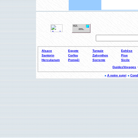
Alsace
Egypte
Turquie
Ephèse
Santorin
Corfou
Zakynthos
Pise
Herculanum
Pompéi
Sorrente
Sicile
GuidesVoyages
A notre sujet
Condi