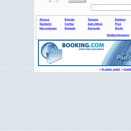
Alsace
Egypte
Turquie
Ephèse
Santorin
Corfou
Zakynthos
Pise
Herculanum
Pompéi
Sorrente
Sicile
GuidesVoyages
A notre sujet
Condi