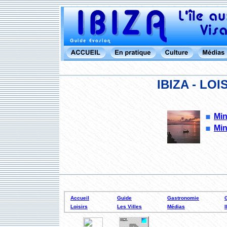
IBIZA - LO
Min
Min
Accueil
Guide
Gastronomie
Loisirs
Les Villes
Médias