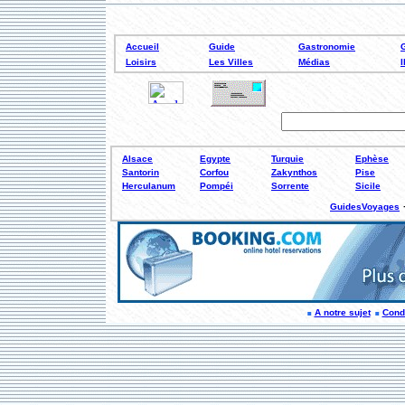
Accueil
Guide
Gastronomie
Loisirs
Les Villes
Médias
Alsace
Egypte
Turquie
Ephèse
Santorin
Corfou
Zakynthos
Pise
Herculanum
Pompéi
Sorrente
Sicile
GuidesVoyages
A notre sujet
Condi