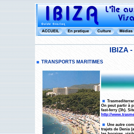
IBIZA 
TRANSPORTS MARITIMES
Trasmediterran
On peut partir à p
fast-ferry (3h). S
http://www.trasm
Une autre comp
trajets de Denia 
les horaires, visi