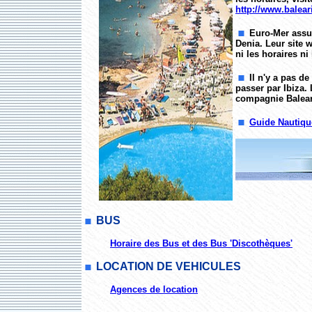
http://www.balear
Euro-Mer assur
Denia. Leur site
ni les horaires ni 
Il n'y a pas de
passer par Ibiza. 
compagnie Balear
Guide Nautiqu
BUS
Horaire des Bus et des Bus 'Discothèques'
LOCATION DE VEHICULES
Agences de location