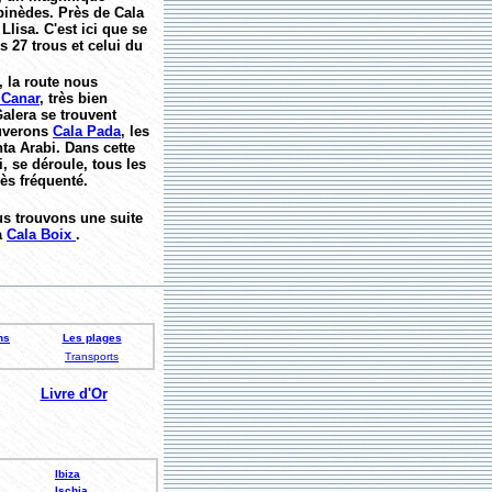
 pinèdes. Près de Cala
Llisa. C'est ici que se
s 27 trous et celui du
, la route nous
 Canar
, très bien
Galera se trouvent
ouverons
Cala Pada
, les
ta Arabi. Dans cette
, se déroule, tous les
ès fréquenté.
us trouvons une suite
à
Cala Boix
.
ns
Les plages
Transports
Livre d'Or
Ibiza
Ischia