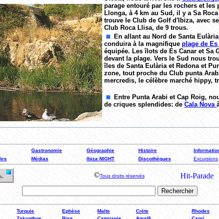
parage entouré par les rochers et les
Llonga, à 4 km au Sud, il y a Sa Roca 
trouve le Club de Golf d'Ibiza, avec se
Club Roca Llisa, de 9 trous.
En allant au Nord de Santa Eulària
conduira à la magnifique
plage de Es
équipée. Les îlots de Es Canar et Sa 
devant la plage. Vers le Sud nous tr
îles de Santa Eulària et Redona et Pun
zone, tout proche du Club punta Arabi
mercredis, le célèbre marché hippy, tr
Entre Punta Arabi et Cap Roig, no
de criques splendides: de
Cala Nova
Gastronomie
Géographie
Histoire
Informatio
les
Médias
Ibiza NIGHT
Discothèques
Excursions
©
Tous droits réservés
Turquie
Ephèse
Malte
Crète
Rhodes
Zakynthos
Pise
Campanie
Amalfi
Capri