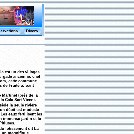
ia est un des villages
bourgade ancienne, chef
nom, cette commune
s de Fruitéra, Sant
 Martinet (près de la
la Cala Sari Vicent.
de la seule rivière
 Son débit est modeste
Les eaux fertilisent les
un immense jardin et le
Pitiuses.
du lotissement dit La
, un magnifique