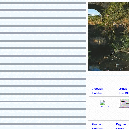
Accueil
Guide
Loisirs
Les Vil
Alsace
Egypte
Santorin
Corfou