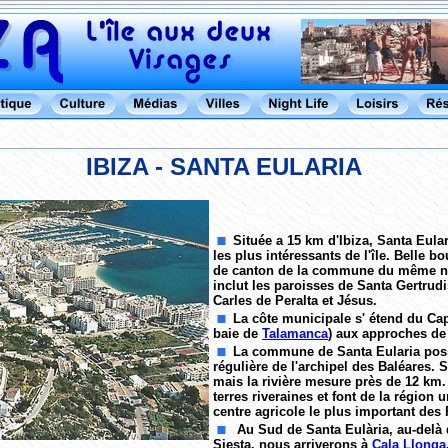
IBIZA - SANTA EULARIA
Située a 15 km d'Ibiza, Santa Eular
les plus intéressants de l'île. Belle 
de canton de la commune du même 
inclut les paroisses de Santa Gertrudi
Carles de Peralta et Jésus.
La côte municipale s' étend du Cap
baie de
Talamanca
) aux approches de 
La commune de Santa Eularia possè
régulière de l'archipel des Baléares.
mais la rivière mesure près de 12 km. 
terres riveraines et font de la région 
centre agricole le plus important des 
Au Sud de Santa Eulària, au-delà 
Siesta, nous arriverons à
Cala Llonga