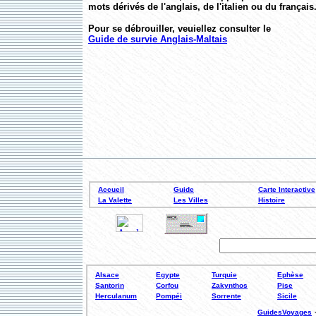
mots dérivés de l'anglais, de l'italien ou du français
Pour se débrouiller, veuiellez consulter le
Guide de survie Anglais-Maltais
Accueil
Guide
Carte Interactive
La Valette
Les Villes
Histoire
Alsace
Egypte
Turquie
Ephèse
Santorin
Corfou
Zakynthos
Pise
Herculanum
Pompéi
Sorrente
Sicile
GuidesVoyages