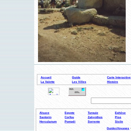
Accueil
Guide
Carte Interactive
La Valette
Les Villes
Histoire
Alsace
Egypte
Turquie
Ephèse
Santorin
Corfou
Zakynthos
Pise
Herculanum
Pompéi
Sorrente
Sicile
GuidesVoyages