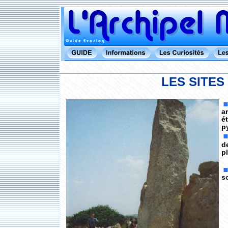
LES SITES
a
é
p
d
pl
s