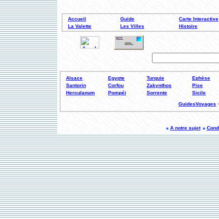
Accueil
Guide
Carte Interactive
La Valette
Les Villes
Histoire
Alsace
Egypte
Turquie
Ephèse
Santorin
Corfou
Zakynthos
Pise
Herculanum
Pompéi
Sorrente
Sicile
GuidesVoyages
A notre sujet
Condi