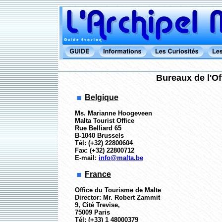
Bureaux de l'Of
Belgique
Ms. Marianne Hoogeveen
Malta Tourist Office
Rue Belliard 65
B-1040 Brussels
Tél: (+32) 22800604
Fax: (+32) 22800712
E-mail:
info@malta.be
France
Office du Tourisme de Malte
Director: Mr. Robert Zammit
9, Cité Trevise,
75009 Paris
Tél: (+33) 1 48000379