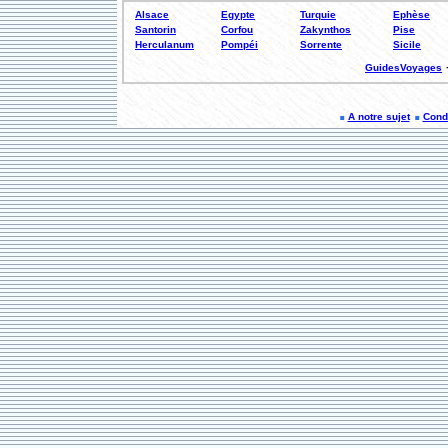
Alsace
Egypte
Turquie
Ephèse
Santorin
Corfou
Zakynthos
Pise
Herculanum
Pompéi
Sorrente
Sicile
GuidesVoyages
A notre sujet
Condi