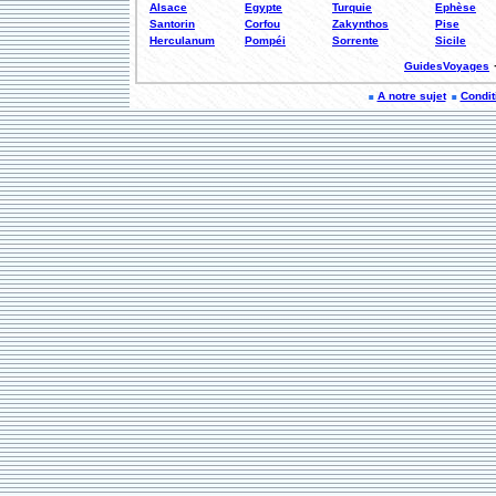
Alsace
Egypte
Turquie
Ephèse
Santorin
Corfou
Zakynthos
Pise
Herculanum
Pompéi
Sorrente
Sicile
GuidesVoyages
A notre sujet
Conditi