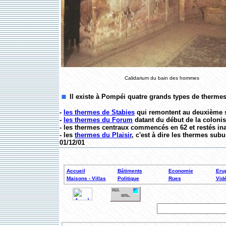
Calidarium du bain des hommes
Il existe à Pompéi quatre grands types de thermes
-
les thermes de Stabies
qui remontent au deuxième s
-
les thermes du Forum
datant du début de la coloni
- les thermes centraux commencés en 62 et restés in
- les
thermes du Plaisir
, c'est à dire les thermes sub
01/12/01
Accueil
Bâtiments
Economie
Erup
Maisons - Villas
Politique
Rues
Vid