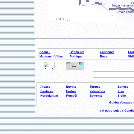
Accueil
Bâtiments
Economie
Erup
Maisons - Villas
Politique
Rues
Vid
Alsace
Egypte
Turquie
Ephèse
Santorin
Corfou
Zakynthos
Pise
Herculanum
Pompéi
Sorrente
Sicile
GuidesVoyages
A notre sujet
Conditi