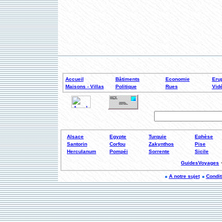
Accueil
Bâtiments
Economie
Erup
Maisons - Villas
Politique
Rues
Vid
Alsace
Egypte
Turquie
Ephèse
Santorin
Corfou
Zakynthos
Pise
Herculanum
Pompéi
Sorrente
Sicile
GuidesVoyages
A notre sujet
Conditi